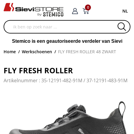
0
NL
Stemico is een geautoriseerde verdeler van Sievi
Home
/
Werkschoenen
/
FLY FRESH ROLLER 48 ZWART
FLY FRESH ROLLER
Artikelnummer : 35-12191-482-91M / 37-12191-483-91M