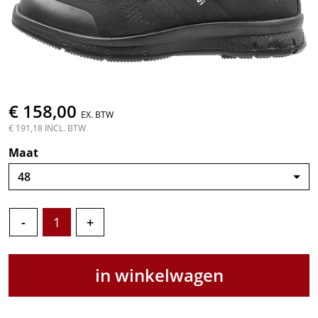
€ 158,00
EX. BTW
€ 191,18 INCL. BTW
Maat
48
-
+
in winkelwagen